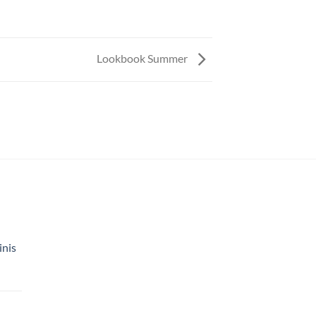
Lookbook Summer
inis
Price
range:
$150.00